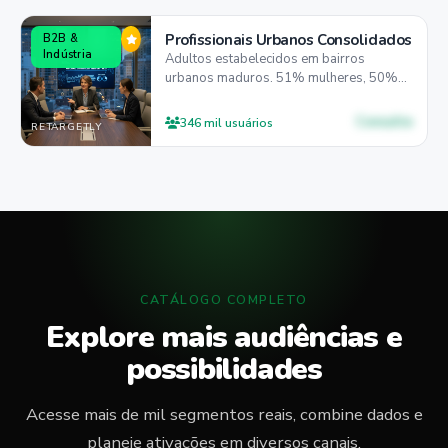
Profissionais Urbanos Consolidados
B2B &
Indústria
Adultos estabelecidos em bairros
urbanos maduros. 51% mulheres, 50%
entre 25-44 anos, 60% mobile-first com
forte presença desktop.
Consulte
346 mil usuários
RETARGETLY
CATÁLOGO COMPLETO
Explore mais audiências e
possibilidades
Acesse mais de mil segmentos reais, combine dados e
planeje ativações em diversos canais.