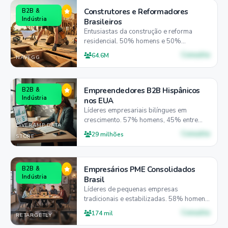
Construtores e Reformadores
B2B &
Indústria
Brasileiros
Entusiastas da construção e reforma
residencial. 50% homens e 50%
mulheres, 45% entre 18-34 anos, 50%
Consulte
64.6M
NAVEGG
preferem desktop para pesquisas
detalhadas.
Empreendedores B2B Hispânicos
B2B &
Indústria
nos EUA
Líderes empresariais bilíngues em
crescimento. 57% homens, 45% entre
LIVERAMP DATA
25-44 anos, 50% preferem desktop para
Consulte
29 milhões
STORE
decisões corporativas.
Empresários PME Consolidados
B2B &
Indústria
Brasil
Líderes de pequenas empresas
tradicionais e estabilizadas. 58% homens,
41% entre 25-44 anos, 52% preferem
Consulte
174 mil
RETARGETLY
desktop para gestão empresarial.