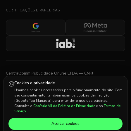
CERTIFICAÇÕES E PARCERIAS
Centralcomm Publicidade Online LTDA — CNPJ
12.315.950/0001-94
Cookies e privacidade
Rua Sergipe, 1440 — Savassi, Belo Horizonte, MG
Usamos cookies necessários para o funcionamento do site. Com
seu consentimento, também usamos cookies de medição
Av. Almirante Barroso, 81 — Centro, Rio de Janeiro, RJ
(Google Tag Manager) para entender o uso das páginas.
Consulte o
Capítulo VII da Política de Privacidade
e os
Termos de
Serviço
.
© 2026 Centralcomm. Todos os direitos reservados.
Aceitar cookies
IDIOMA