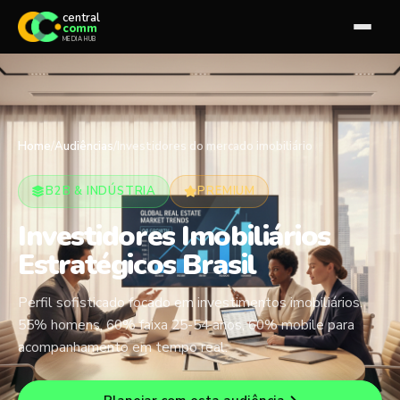
central
comm
MEDIA HUB
Home
/
Audiências
/
Investidores do mercado imobiliário
B2B & INDÚSTRIA
PREMIUM
Investidores Imobiliários
Estratégicos Brasil
Perfil sofisticado focado em investimentos imobiliários.
55% homens, 60% faixa 25-54 anos, 60% mobile para
acompanhamento em tempo real.