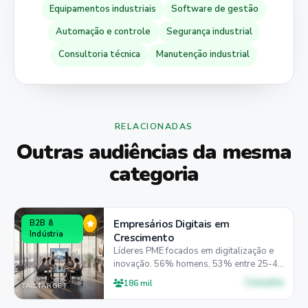
Equipamentos industriais
Software de gestão
Automação e controle
Segurança industrial
Consultoria técnica
Manutenção industrial
RELACIONADAS
Outras audiências da mesma
categoria
Empresários Digitais em
B2B &
Indústria
Crescimento
Líderes PME focados em digitalização e
inovação. 56% homens, 53% entre 25-44
anos, 43% preferem desktop para
Consulte
186 mil
TAILTARGET
decisões estratégicas.