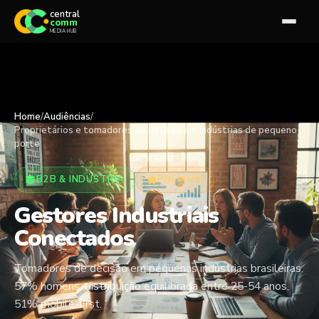
central
comm
MEDIA HUB
Home
/
Audiências
/
Proprietários e tomadores de decisão em indústrias de pequeno
porte
B2B & INDÚSTRIA
PREMIUM
Gestores Industriais
Conectados
Tomadores de decisão em pequenas indústrias brasileiras.
57% homens, distribuição equilibrada entre 25-54 anos,
51% mobile-first.