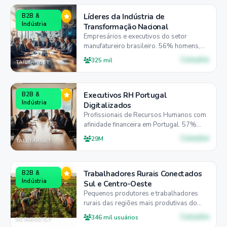
Líderes da Indústria de
B2B &
Indústria
Transformação Nacional
Empresários e executivos do setor
manufatureiro brasileiro. 56% homens,
62% entre 25-54 anos, 52% preferem
Consulte
325 mil
TAILTARGET
desktop para decisões estratégicas.
Executivos RH Portugal
B2B &
Indústria
Digitalizados
Profissionais de Recursos Humanos com
afinidade financeira em Portugal. 57%
homens, 45% entre 25-44 anos, 50%
Consulte
29M
TALLTARGET
preferem desktop para trabalho.
Trabalhadores Rurais Conectados
B2B &
Indústria
Sul e Centro-Oeste
Pequenos produtores e trabalhadores
rurais das regiões mais produtivas do
Brasil. 51% mulheres, 50% entre 25-44
Consulte
346 mil usuários
RETARGETLY
anos, 60% mobile-first para decisões