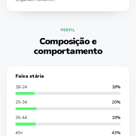
PERFIL
Composição e
comportamento
Faixa etária
18-24
18%
25-34
20%
35-44
19%
45+
43%