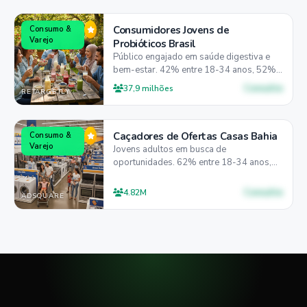
Consumidores Jovens de
Consumo &
Varejo
Probióticos Brasil
Público engajado em saúde digestiva e
bem-estar. 42% entre 18-34 anos, 52%
mulheres, 68% mobile-first.
Consulte
37,9 milhões
RETARGETLY
Caçadores de Ofertas Casas Bahia
Consumo &
Varejo
Jovens adultos em busca de
oportunidades. 62% entre 18-34 anos,
64% homens, 95% mobile-first.
Consulte
4.82M
ADSQUARE