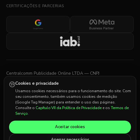
CERTIFICAÇÕES E PARCERIAS
Centralcomm Publicidade Online LTDA — CNPJ
12.315.950/0001-94
Cookies e privacidade
Rua Sergipe, 1440 — Savassi, Belo Horizonte, MG
Usamos cookies necessários para o funcionamento do site. Com
seu consentimento, também usamos cookies de medição
Av. Almirante Barroso, 81 — Centro, Rio de Janeiro, RJ
(Google Tag Manager) para entender o uso das páginas.
Consulte o
Capítulo VII da Política de Privacidade
e os
Termos de
Serviço
.
© 2026 Centralcomm. Todos os direitos reservados.
Aceitar cookies
IDIOMA
Apenas necessários