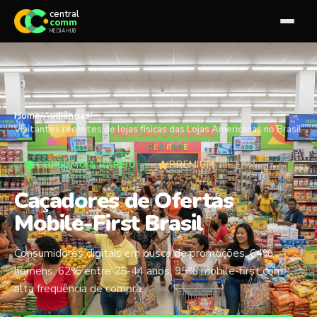
central
comm
MEDIA HUB
Home
/
Audiências
/
Visitantes recentes de lojas físicas das Lojas Americanas no Brasil
CONSUMO & VAREJO
PREMIUM
Caçadores de Ofertas
Mobile-First Brasil
Consumidores digitais em busca de promoções. 64%
homens, 62% entre 25-44 anos, 95% mobile-first com
alta frequência de compra.