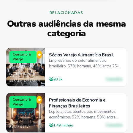
RELACIONADAS
Outras audiências da mesma
categoria
Sócios Varejo Alimentício Brasil
Consumo &
Varejo
Empresários do setor alimentício
brasileiro. 57% homens, 48% entre 25-
RETARGETLY >
44 anos, 58% preferem desktop para
BRANDED DATA >
gestão empresarial.
Consulte
90.3k
SERASA EXPERIAN
Profissionais de Economia e
Consumo &
Varejo
Finanças Brasileiros
Especialistas atentos aos movimentos
econômicos. 52% homens, 50% entre
25-44 anos, 57% preferem mobile para
Consulte
1,49 milhão
RETARGETLY
acompanhar mercados.