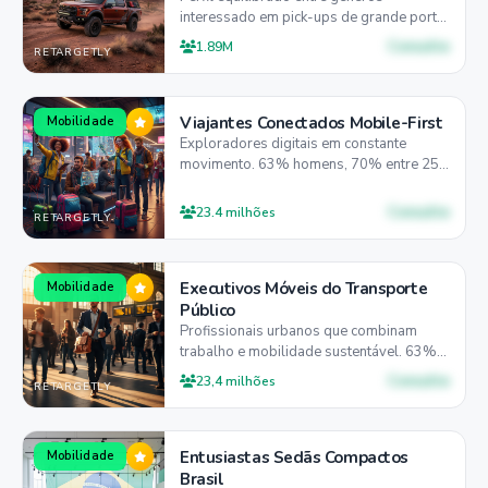
interessado em pick-ups de grande porte.
51% homens, 46% entre 25-44 anos,
Consulte
1.89M
RETARGETLY
58% preferem mobile para pesquisa.
Viajantes Conectados Mobile-First
Mobilidade
Exploradores digitais em constante
movimento. 63% homens, 70% entre 25-
44 anos, 93% preferem mobile para
planejamento e reservas.
Consulte
23.4 milhões
RETARGETLY
Executivos Móveis do Transporte
Mobilidade
Público
Profissionais urbanos que combinam
trabalho e mobilidade sustentável. 63%
homens, 70% entre 25-44 anos, 93%
Consulte
23,4 milhões
RETARGETLY
mobile-first.
Entusiastas Sedãs Compactos
Mobilidade
Brasil