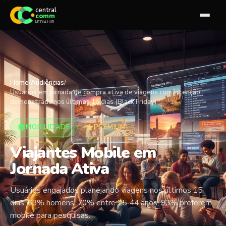
central
comm
MEDIA HUB
Home
/
Audiências
/
Usuários em jornada de compra ativa de viagens com intenção
demonstrada nos últimos 15 dias (Black Friday)
MOBILIDADE
PREMIUM
Viajantes Mobile em
Jornada Ativa
Usuários engajados planejando viagens nos últimos 15
dias. 63% homens, 70% entre 25-44 anos, 93% preferem
mobile para pesquisas.