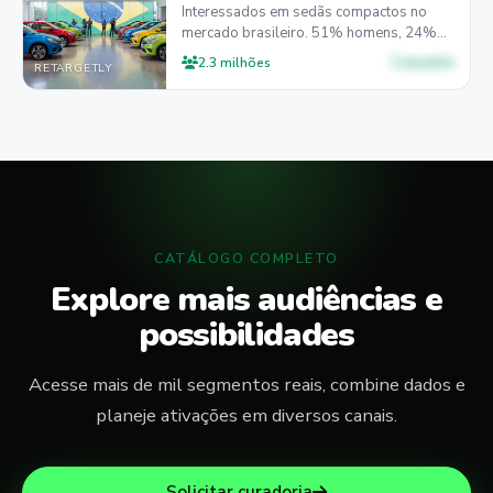
Interessados em sedãs compactos no
mercado brasileiro. 51% homens, 24%
entre 25-34 anos, 45% preferem desktop
Consulte
2.3 milhões
RETARGETLY
para pesquisa.
CATÁLOGO COMPLETO
Explore mais audiências e
possibilidades
Acesse mais de mil segmentos reais, combine dados e
planeje ativações em diversos canais.
Solicitar curadoria