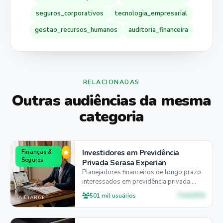
seguros_corporativos
tecnologia_empresarial
gestao_recursos_humanos
auditoria_financeira
RELACIONADAS
Outras audiências da mesma
categoria
Investidores em Previdência
Finanças &
Seguros
Privada Serasa Experian
Planejadores financeiros de longo prazo
interessados em previdência privada.
54% homens, 42% entre 25-44 anos,
Consulte
501 mil usuários
TAILTARGET
54% preferem mobile para pesquisas.