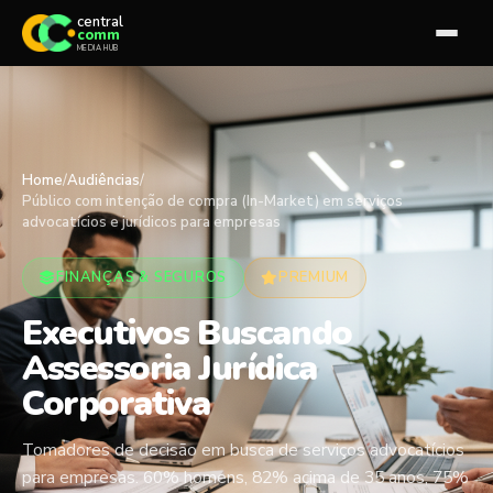
central
comm
MEDIA HUB
Home
/
Audiências
/
Público com intenção de compra (In-Market) em serviços
advocatícios e jurídicos para empresas
FINANÇAS & SEGUROS
PREMIUM
Executivos Buscando
Assessoria Jurídica
Corporativa
Tomadores de decisão em busca de serviços advocatícios
para empresas. 60% homens, 82% acima de 35 anos, 75%