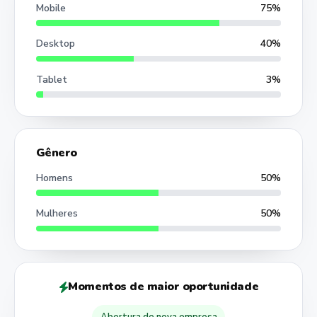
Mobile
75%
Desktop
40%
Tablet
3%
Gênero
Homens
50%
Mulheres
50%
Momentos de maior oportunidade
Abertura de nova empresa