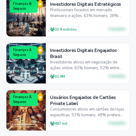
Investidores Digitais Estratégicos
Finanças &
Seguros
Profissionais focados em mercado
financeiro e ações. 63% homens, 28%
entre 35-44 anos, 80% preferem desktop
ALWAYS-ON
para análises detalhadas.
Consulte
33.9 milhões
SEMASIO
Investidores Digitais Engajados
Finanças &
Seguros
Brasil
Investidores ativos em negociação de
ações online. 63% homens, 52% entre
LIVERAMP DATA
35-54 anos, 80% preferem desktop para
Consulte
33.9M
STORE
análises.
Usuários Engajados de Cartões
Finanças &
Seguros
Private Label
Consumidores ativos em cartões de lojas
específicas. 53% homens, 48% preferem
desktop, 48% entre 25-44 anos focados
Consulte
487 mil
TAILTARGET
em benefícios exclusivos e cashback.