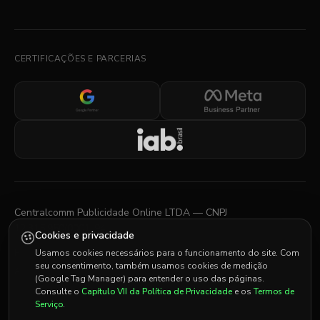
CERTIFICAÇÕES E PARCERIAS
Centralcomm Publicidade Online LTDA — CNPJ
12.315.950/0001-94
Cookies e privacidade
Rua Sergipe, 1440 — Savassi, Belo Horizonte, MG
Usamos cookies necessários para o funcionamento do site. Com
seu consentimento, também usamos cookies de medição
Av. Almirante Barroso, 81 — Centro, Rio de Janeiro, RJ
(Google Tag Manager) para entender o uso das páginas.
Consulte o
Capítulo VII da Política de Privacidade
e os
Termos de
Serviço
.