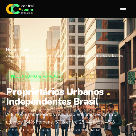
central
comm
MEDIA HUB
Home
/
Audiências
/
Adultos independentes residindo em grandes centros urbanos
(Perfil Mosaic C08)
CONSUMO & VAREJO
PREMIUM
Proprietários Urbanos
Independentes Brasil
Adultos estabelecidos residindo em grandes centros
urbanos. 54% homens, 50% entre 25-44 anos, 45%
preferem desktop para pesquisas imobiliárias.