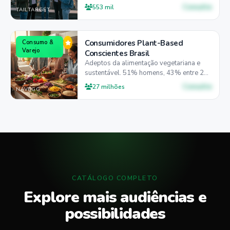
anos, 52% mobile-first com forte
Consulte
553 mil
TAILTARGET
presença desktop (46%).
Consumidores Plant-Based
Consumo &
Varejo
Conscientes Brasil
Adeptos da alimentação vegetariana e
sustentável. 51% homens, 43% entre 25-
44 anos, 61% preferem mobile.
Consulte
27 milhões
NAVEGG
CATÁLOGO COMPLETO
Explore mais audiências e
possibilidades