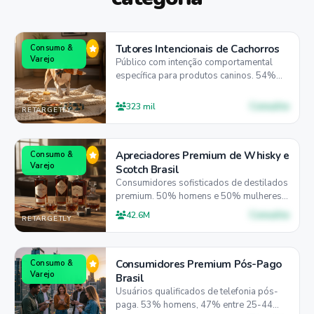
Tutores Intencionais de Cachorros
Consumo &
Varejo
Público com intenção comportamental
específica para produtos caninos. 54%
mulheres, distribuição equilibrada entre
18-54 anos, 50% preferem desktop para
Consulte
323 mil
RETARGETLY
pesquisa.
Apreciadores Premium de Whisky e
Consumo &
Varejo
Scotch Brasil
Consumidores sofisticados de destilados
premium. 50% homens e 50% mulheres,
40% entre 25-44 anos, 68% preferem
Consulte
42.6M
RETARGETLY
mobile para descoberta.
Consumidores Premium Pós-Pago
Consumo &
Varejo
Brasil
Usuários qualificados de telefonia pós-
paga. 53% homens, 47% entre 25-44