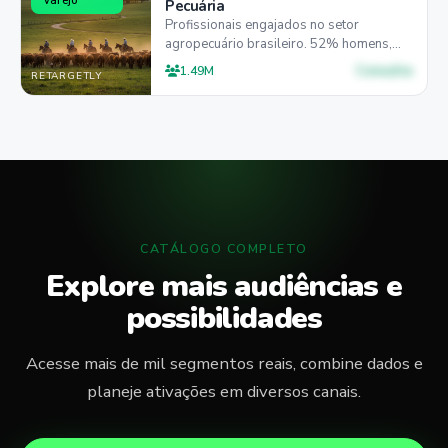
Varejo
Pecuária
Profissionais engajados no setor
agropecuário brasileiro. 52% homens,
50% entre 25-44 anos, 57% preferem
Consulte
1.49M
RETARGETLY
mobile.
CATÁLOGO COMPLETO
Explore mais audiências e
possibilidades
Acesse mais de mil segmentos reais, combine dados e
planeje ativações em diversos canais.