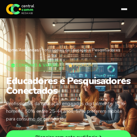
central
comm
MEDIA HUB
Home
/
Audiências
/
Profissionais da Educação e Pesquisadores
CONSUMO & VAREJO
PREMIUM
Educadores e Pesquisadores
Conectados
Profissionais da educação engajados digitalmente. 52%
homens, 50% entre 25-44 anos, 57% preferem mobile
para consumo de conteúdo.