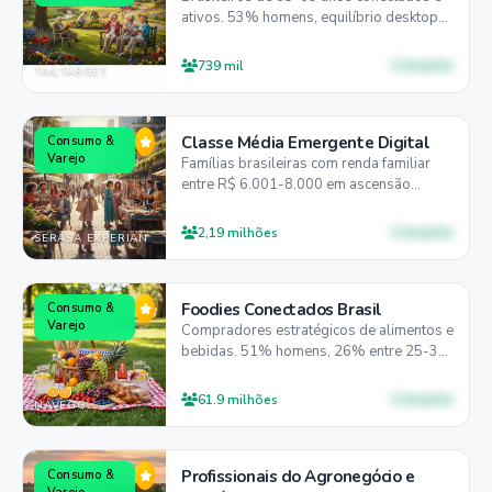
ativos. 53% homens, equilíbrio desktop-
mobile (48%/51%), perfil familiar
consolidado com 74% sem filhos
Consulte
739 mil
TAILTARGET
dependentes.
Classe Média Emergente Digital
Consumo &
Varejo
Famílias brasileiras com renda familiar
entre R$ 6.001-8.000 em ascensão
social. 50% mulheres e 50% homens,
52% entre 25-44 anos, 70% preferem
Consulte
2,19 milhões
SERASA EXPERIAN
desktop para decisões financeiras
importantes.
Foodies Conectados Brasil
Consumo &
Varejo
Compradores estratégicos de alimentos e
bebidas. 51% homens, 26% entre 25-34
anos, 72% preferem mobile para
descobrir e comprar.
Consulte
61.9 milhões
NAVEGG
Profissionais do Agronegócio e
Consumo &