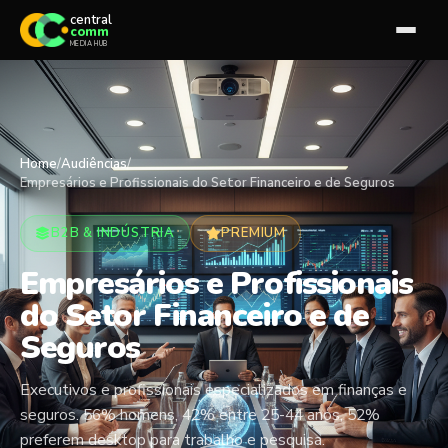
central
comm
MEDIA HUB
Home
/
Audiências
/
Empresários e Profissionais do Setor Financeiro e de Seguros
B2B & INDÚSTRIA
PREMIUM
Empresários e Profissionais
do Setor Financeiro e de
Seguros
Executivos e profissionais especializados em finanças e
seguros. 56% homens, 42% entre 25-44 anos, 52%
preferem desktop para trabalho e pesquisa.