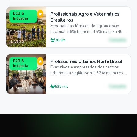
Profissionais Agro e Veterinários
B2B &
Indústria
Brasileiros
Especialistas técnicos do agronegócio
nacional. 56% homens, 15% na faixa 45-
54 anos, 55% acessam via mobile para
Consulte
30.6M
NAVEGG
atualizações do setor.
Profissionais Urbanos Norte Brasil
B2B &
Indústria
Executivos e empresários dos centros
urbanos da região Norte. 52% mulheres,
46% entre 25-44 anos, 63% mobile-first.
Consulte
532 mil
RETARGETLY