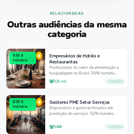
RELACIONADAS
Outras audiências da mesma
categoria
Empresários de Hotéis e
B2B &
Indústria
Restaurantes
Profissionais do setor de alimentação e
hospedagem no Brasil. 56% homens,
42% entre 25-44 anos, 52% preferem
Consulte
325 mil
TAILTARGET
desktop para gestão empresarial.
Gestores PME Setor Serviços
B2B &
Indústria
Empresários e gestores focados em
prestação de serviços. 56% homens,
44% entre 25-44 anos, 52% preferem
desktop para gestão.
Consulte
348K
TAILTARGET